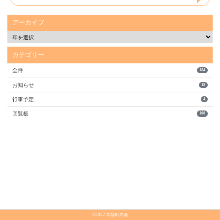
アーカイブ
カテゴリー
全件
184
お知らせ
18
行事予定
4
回覧板
100
©2022 幸福町内会